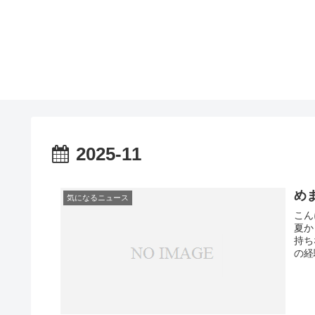
2025-11
め
気になるニュース
こん
夏か
持ち
の経